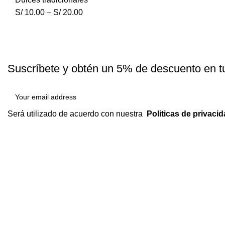
S/
10.00
–
S/
20.00
Suscríbete y obtén un 5% de descuento en t
Será utilizado de acuerdo con nuestra
Politicas de privaci
Somos
una
empresa líder en
la venta de chifles y dulces
regional
es de Piura,
elaborados con
los mejores insumos
que
garantizan
el bienestar y la salud de nuestros
consumidores