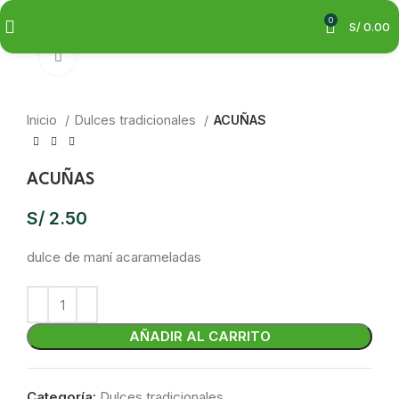
0
S/
0.00
Clic para ampliar
Inicio
Dulces tradicionales
ACUÑAS
ACUÑAS
S/
2.50
dulce de maní acarameladas
AÑADIR AL CARRITO
Categoría:
Dulces tradicionales