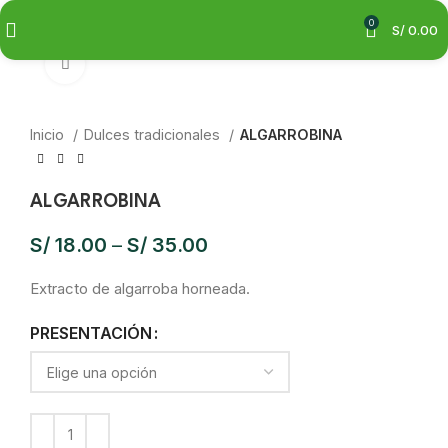
0
S/
0.00
Clic para ampliar
Inicio
Dulces tradicionales
ALGARROBINA
ALGARROBINA
S/
18.00
–
S/
35.00
Extracto de algarroba horneada.
PRESENTACIÓN