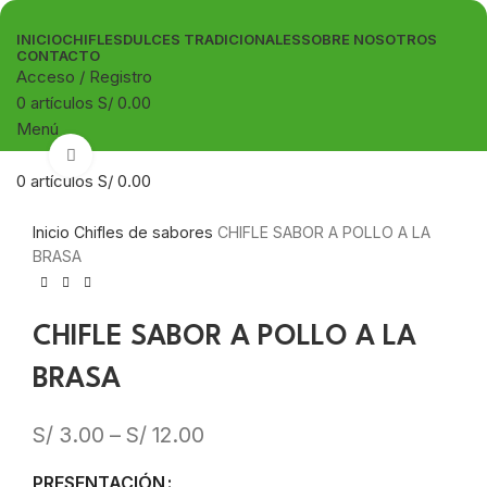
INICIO
CHIFLES
DULCES TRADICIONALES
SOBRE NOSOTROS
CONTACTO
Acceso / Registro
0
artículos
S/
0.00
Menú
Clic para ampliar
0
artículos
S/
0.00
Inicio
Chifles de sabores
CHIFLE SABOR A POLLO A LA
BRASA
CHIFLE SABOR A POLLO A LA
BRASA
S/
3.00
–
S/
12.00
PRESENTACIÓN