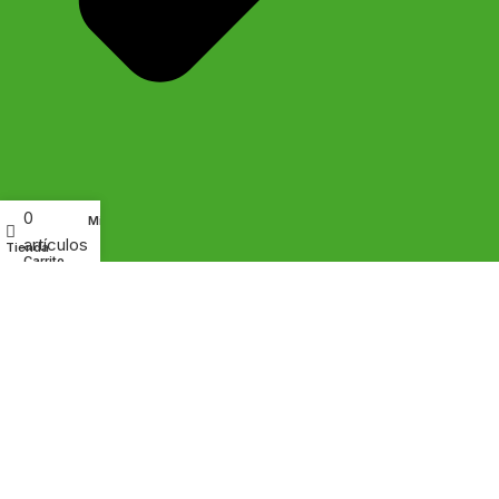
0
Mi cuenta
artículos
Tienda
Carrito
Camote en hojuelas