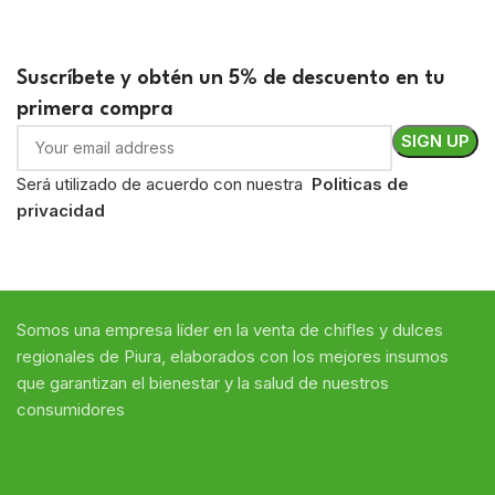
Suscríbete y obtén un 5% de descuento en tu
primera compra
Será utilizado de acuerdo con nuestra
Politicas de
privacidad
Somos
una
empresa líder en
la venta de chifles y dulces
regional
es de Piura,
elaborados con
los mejores insumos
que
garantizan
el bienestar y la salud de nuestros
consumidores