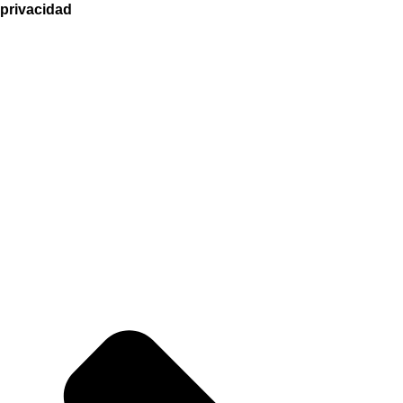
privacidad
Somos
una
empresa líder en
la venta de chifles y dulces
regional
es de Piura,
elaborados con
los mejores insumos
que
garantizan
el bienestar y la salud de nuestros
consumidores
Nuestros Productos