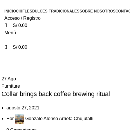
0
0
0
INICIO
CHIFLES
DULCES TRADICIONALES
SOBRE NOSOTROS
CONTA
Acceso / Registro
S/
0.00
Menú
S/
0.00
Archivos de Etiquetas:Chair
27
Ago
Furniture
Collar brings back coffee brewing ritual
agosto 27, 2021
Por
Gonzalo Alonso Arrieta Chujutalli