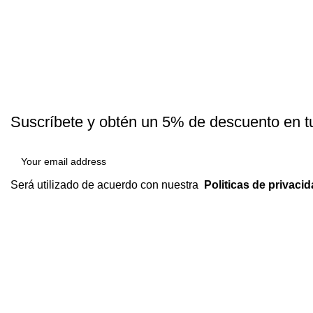
Suscríbete y obtén un 5% de descuento en t
Será utilizado de acuerdo con nuestra
Politicas de privaci
Somos
una
empresa líder en
la venta de chifles y dulces
regional
es de Piura,
elaborados con
los mejores insumos
que
garantizan
el bienestar y la salud de nuestros
consumidores